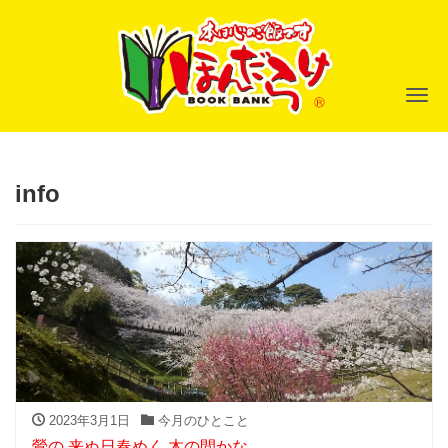
ナ
info
2023年3月1日
今月のひとこと
鶯の 来ぬ日春めく 木の間かな