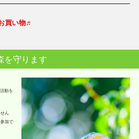
お買い物♬
森を守ります
o活動を
ません
に参加で