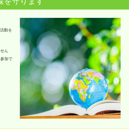
森を守ります
o活動を
ません
に参加で