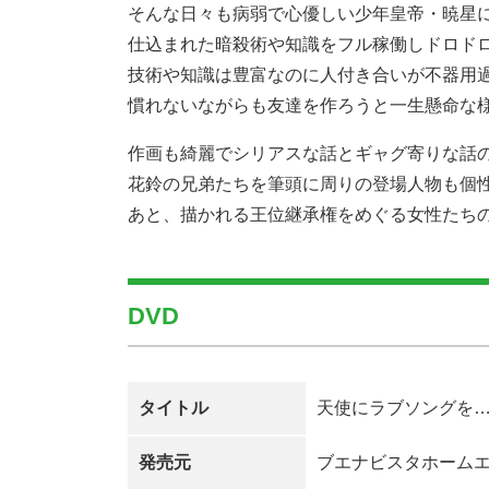
そんな日々も病弱で心優しい少年皇帝・暁星
仕込まれた暗殺術や知識をフル稼働しドロド
技術や知識は豊富なのに人付き合いが不器用
慣れないながらも友達を作ろうと一生懸命な
作画も綺麗でシリアスな話とギャグ寄りな話
花鈴の兄弟たちを筆頭に周りの登場人物も個
あと、描かれる王位継承権をめぐる女性たち
DVD
タイトル
天使にラブソングを
発売元
ブエナビスタホーム