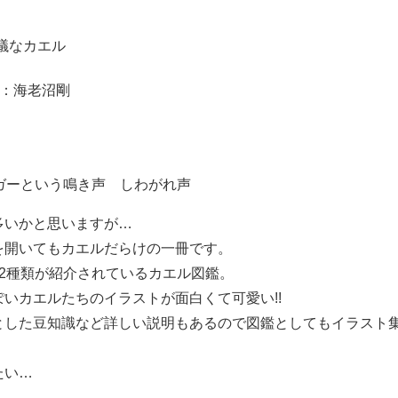
思議なカエル
：海老沼剛
ガーガーという鳴き声 しわがれ声
多いかと思いますが…
を開いてもカエルだらけの一冊です。
2種類が紹介されているカエル図鑑。
いカエルたちのイラストが面白くて可愛い!!
とした豆知識など詳しい説明もあるので図鑑としてもイラスト
たい…