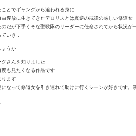
たことでギャングから追われる身に
自由奔放に生きてきたデロリスとは真逆の戒律の厳しい修道女
たのだが下手くそな聖歌隊のリーダーに任命されてから状況が
っていき…
しょうか
ーグさんを知りました
何度も見たくなる作品です
なります
後になって修道女を引き連れて助けに行くシーンが好きです。
す