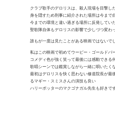
クラブ歌手のデロリスは、殺人現場を目撃し
身を隠すため刑事に紹介された場所は今まで
今までの環境と違い過ぎる場所に反発してい
聖歌隊自体もデロリスの影響で少しづつ変わ
誰もが一度は見たことがある映画ではないで
私はこの映画で初めてウーピー・ゴールドバ
コメディ色が強く笑って最後には感動できる
歌唱シーンでは鑑賞しながら一緒に唄いたく
最初はデロリスを快く思わない修道院長が最
るマギー・スミスさんの演技も良い
ハリーポッターのマクゴナガル先生も好きで