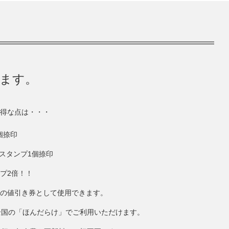
きます。
得な点は・・・
個捺印
にスタンプ1個捺印
ンプ2倍！！
円分の値引き券として使用できます。
全国の「ほんだらけ」でご利用いただけます。