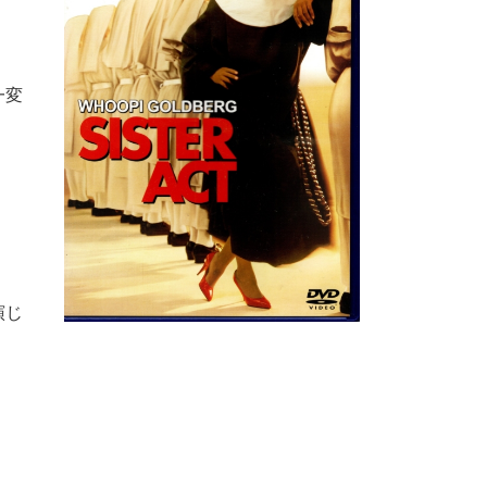
一変
演じ