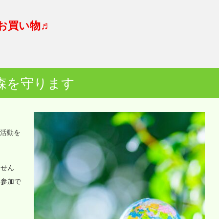
お買い物♬
森を守ります
o活動を
ません
に参加で