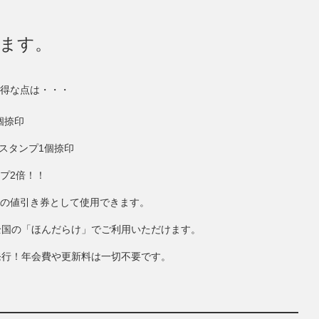
きます。
得な点は・・・
個捺印
にスタンプ1個捺印
ンプ2倍！！
円分の値引き券として使用できます。
全国の「ほんだらけ」でご利用いただけます。
発行！年会費や更新料は一切不要です。