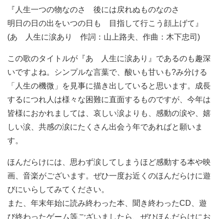
『人生一つの物なのさ 後には戻れぬものなのさ
明日の日の出をいつの日も 目指して行こう顔上げて』
(あゝ人生に涙あり 作詞：山上路夫、作曲：木下忠司)
この歌のタイトルが『あゝ人生に涙あり』であるのも趣深
いですよね。シンプルな言葉で、酸いも甘いも?み分ける
「人生の機微」を見事に描き出していると思います。成長
するにつれ人は様々な困難に直面するものですが、今年は
皆様におかれましては、哀しい涙よりも、感動の涙や、嬉
しい涙、共感の涙にたくさん出会う年であればと願いま
す。
ほんだらけには、思わず涙してしまうほど感動する本や映
画、音楽がございます。ぜひ一度お近くのほんだらけに遊
びにいらしてみてください。
また、年末年始に読み終わった本、聞き終わったCD、遊
び終わったゲーム等ございましたら、ぜひほんだらけにお