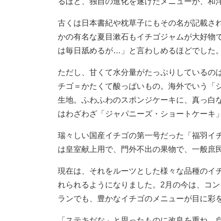
るほど、独自の進化を遂げたメニューが、和
古くは日本書紀や枕草子にもその名が記載さ
かの有名な夏目漱石もイチゴジャムが大好物
は毎日舐めるが…」と言わしめるほどでした
ただし、甘くて水分量がたっぷりしているの
チゴ＝かたくて酸っぱいもの。海外でいう「
生地。ふわふわのスポンジケーキに、真っ白
はわざわざ「ジャパニーズ・ショートケーキ
瑞々しい国産イチゴの第一号だった「福羽イ
は皇室献上用で、門外不出の果物で、一般庶
現在は、それをルーツとした様々な品種のイチ
れられるようになりました。2月の今は、コ
ランでも、豊かなイチゴのメニューが目に彩
「ステキだな」と思ったものに改良を重ね、