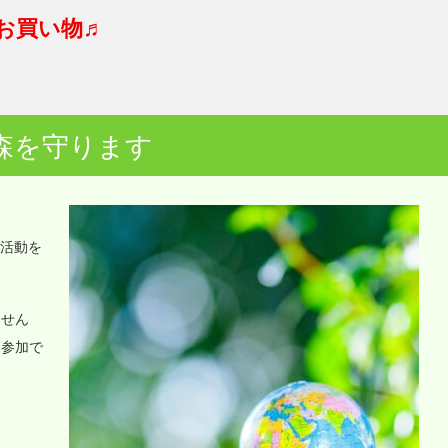
お買い物♬
森を守ります
o活動を
ません
に参加で