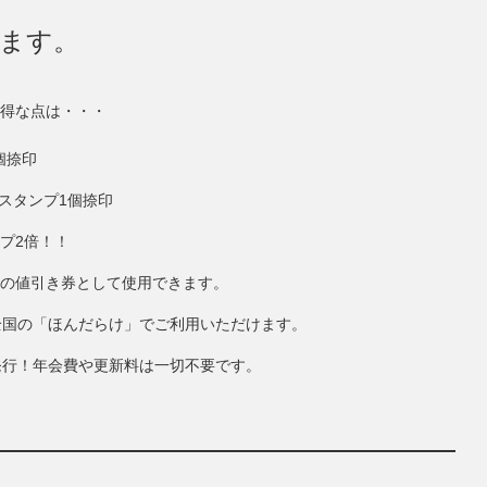
きます。
得な点は・・・
個捺印
にスタンプ1個捺印
ンプ2倍！！
円分の値引き券として使用できます。
全国の「ほんだらけ」でご利用いただけます。
発行！年会費や更新料は一切不要です。