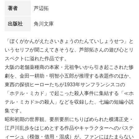
著者
芦辺拓
出版社
角川文庫
「ぼくがかんがえたさいきょうのたんていしょうせつ」と
いうセリフが聞こえてきそうな、芦部拓さんの遊び心とリ
スペクトに溢れた作品です。
大阪の老舗薬種商の本家・元祖争いから引き起こされた惨
劇を、金田一耕助・明智小五郎が推理する表題作のほか、
東西の探偵ヒーローたちが1933年サンフランシスコの
「ホテル・ミカド」で起こった殺人事件に集結する「≪ホ
テル・ミカド≫の殺人」などを収録した、七編の短編小説
集です。
昭和初期の世界観、要所要所にちりばめられた横溝正史・
江戸川乱歩をはじめとする作品やキャラクターへのパステ
ィーシュ（模倣・借用・混成）が、ファンにはたまらない