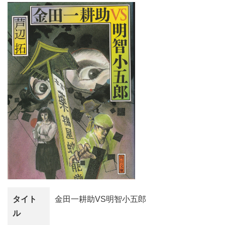
タイト
金田一耕助VS明智小五郎
ル