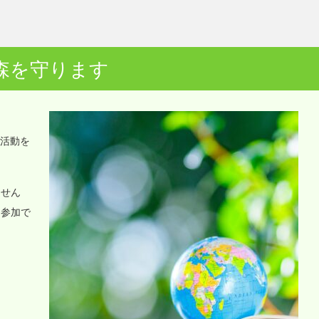
森を守ります
o活動を
ません
に参加で