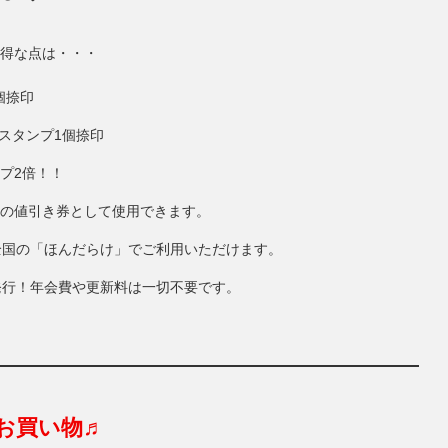
得な点は・・・
個捺印
にスタンプ1個捺印
ンプ2倍！！
円分の値引き券として使用できます。
全国の「ほんだらけ」でご利用いただけます。
発行！年会費や更新料は一切不要です。
お買い物♬