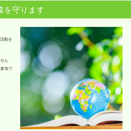
森を守ります
o活動を
ません
に参加で