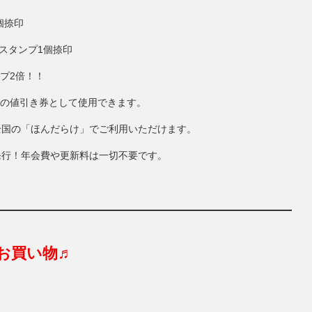
個捺印
にスタンプ1個捺印
ンプ2倍！！
円分の値引き券として使用できます。
全国の「ほんだらけ」でご利用いただけます。
発行！年会費や更新料は一切不要です。
お買い物♬