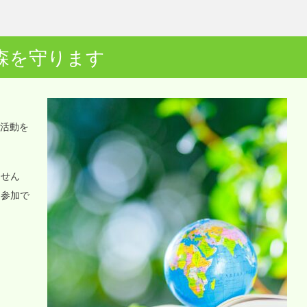
森を守ります
o活動を
ません
に参加で