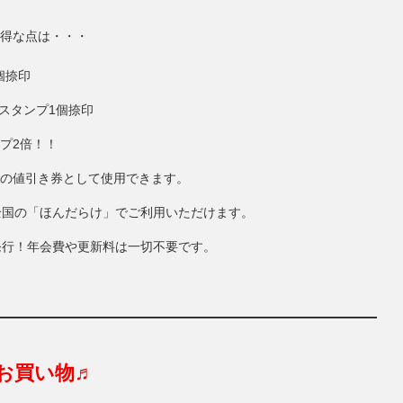
得な点は・・・
個捺印
にスタンプ1個捺印
ンプ2倍！！
円分の値引き券として使用できます。
全国の「ほんだらけ」でご利用いただけます。
発行！年会費や更新料は一切不要です。
お買い物♬