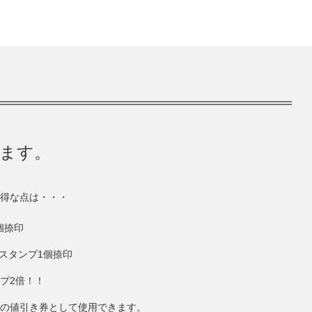
きます。
得な点は・・・
個捺印
にスタンプ1個捺印
ンプ2倍！！
円分の値引き券として使用できます。