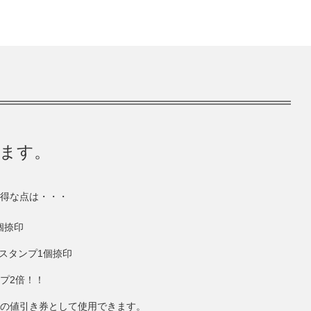
きます。
得な点は・・・
個捺印
にスタンプ1個捺印
ンプ2倍！！
円分の値引き券として使用できます。