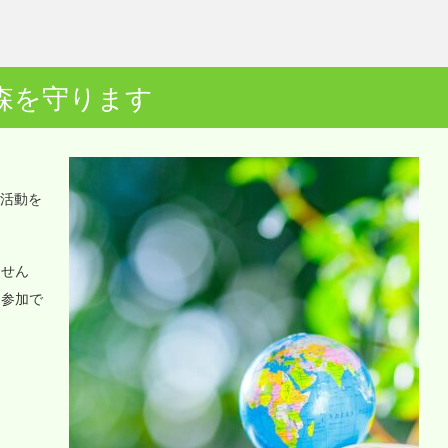
森を守ります
o活動を
ません
に参加で