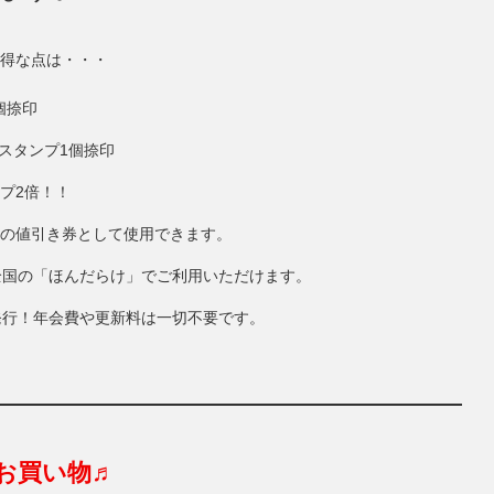
得な点は・・・
個捺印
にスタンプ1個捺印
ンプ2倍！！
円分の値引き券として使用できます。
全国の「ほんだらけ」でご利用いただけます。
発行！年会費や更新料は一切不要です。
お買い物♬