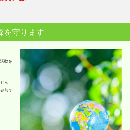
森を守ります
o活動を
ません
に参加で