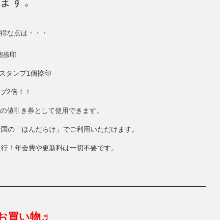
きます。
得な点は・・・
個捺印
にスタンプ1個捺印
ンプ2倍！！
円分の値引き券として使用できます。
全国の「ほんだらけ」でご利用いただけます。
発行！年会費や更新料は一切不要です。
お買い物♬