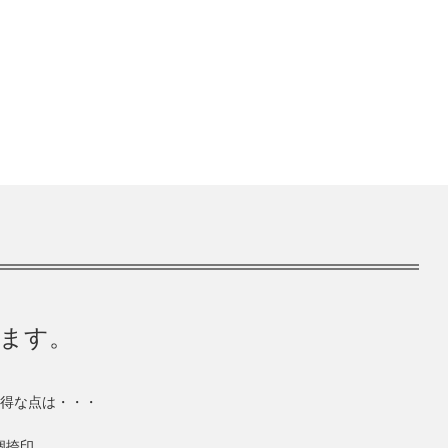
きます。
得な点は・・・
個捺印