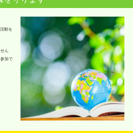
o活動を
ません
に参加で