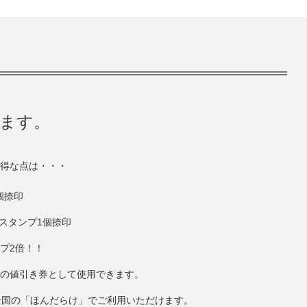
きます。
得な点は・・・
個捺印
にスタンプ1個捺印
ンプ2倍！！
円分の値引き券として使用できます。
全国の「ほんだらけ」でご利用いただけます。