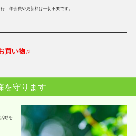
発行！年会費や更新料は一切不要です。
お買い物♬
森を守ります
o活動を