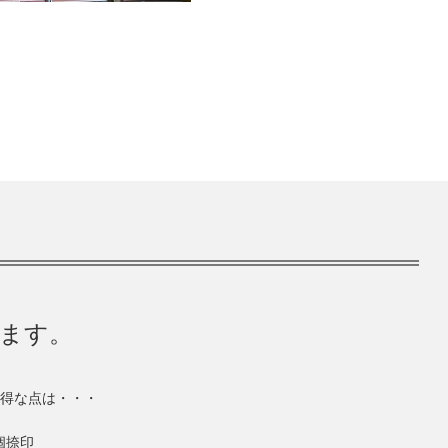
きます。
得な点は・・・
個捺印