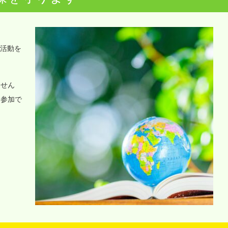
o活動を
ません
に参加で