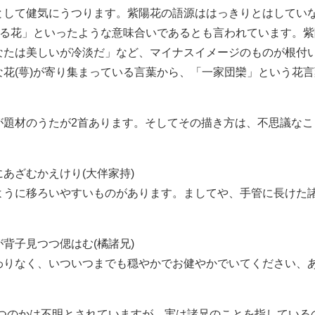
として健気にうつります。紫陽花の語源ははっきりとはしてい
いる花」といったような意味合いであるとも言われています。
なたは美しいが冷淡だ」など、マイナスイメージのものが根付
花(萼)が寄り集まっている言葉から、「一家団欒」という花
が題材のうたが2首あります。そしてその描き方は、不思議な
あざむかえけり(大伴家持)
ように移ろいやすいものがあります。ましてや、手管に長けた
背子見つつ偲はむ(橘諸兄)
わりなく、いついつまでも穏やかでお健やかでいてください、
持つのかは不明とされていますが、実は諸兄のことを指している