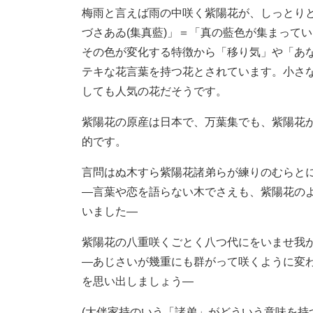
梅雨と言えば雨の中咲く紫陽花が、しっとり
づさあゐ(集真藍)」＝「真の藍色が集まって
その色が変化する特徴から「移り気」や「あ
テキな花言葉を持つ花とされています。小さな
しても人気の花だそうです。
紫陽花の原産は日本で、万葉集でも、紫陽花
的です。
言問はぬ木すら紫陽花諸弟らが練りのむらとに
—言葉や恋を語らない木でさえも、紫陽花の
いました—
紫陽花の八重咲くごとく八つ代にをいませ我が
—あじさいが幾重にも群がって咲くように変
を思い出しましょう—
(大伴家持のいう「諸弟」がどういう意味を