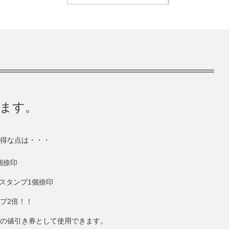
きます。
得な点は・・・
個捺印
にスタンプ1個捺印
ンプ2倍！！
円分の値引き券として使用できます。