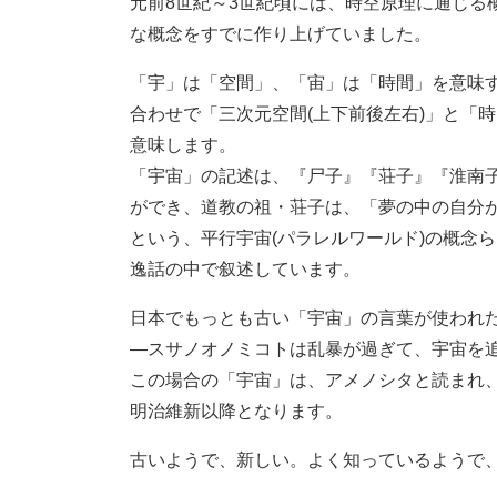
元前8世紀～3世紀頃には、時空原理に通じる
な概念をすでに作り上げていました。
「宇」は「空間」、「宙」は「時間」を意味
合わせで「三次元空間(上下前後左右)」と「時
意味します。
「宇宙」の記述は、『尸子』『荘子』『淮南
ができ、道教の祖・荘子は、「夢の中の自分
という、平行宇宙(パラレルワールド)の概念
逸話の中で叙述しています。
日本でもっとも古い「宇宙」の言葉が使われ
―スサノオノミコトは乱暴が過ぎて、宇宙を
この場合の「宇宙」は、アメノシタと読まれ
明治維新以降となります。
古いようで、新しい。よく知っているようで