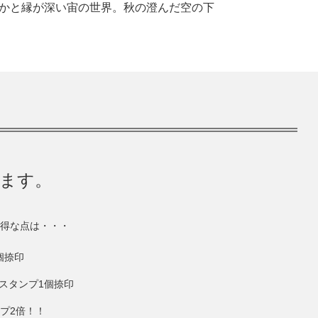
かと縁が深い宙の世界。秋の澄んだ空の下
きます。
得な点は・・・
個捺印
にスタンプ1個捺印
ンプ2倍！！