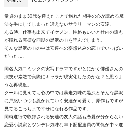
発売元
TCエンタテインメント
童貞のまま30歳を迎えたことで触れた相手の心が読める魔
法を手にしてしまった冴えないサラリーマンの安達。
ある時、仕事も出来てイケメン、性格もいいと社内の誰も
が憧れる完璧な同期の黒沢の心を読んでしまう。
そんな黒沢の心の中は安達への妄想込みの恋心でいっぱい
だった…。
同名人気コミックの実写ドラマですがとにかく俳優さんの
演技が素敵で実際にキャラが現実化したのかな？と思うよ
うな再現度。
クールに見えても心の中では暴走気味の黒沢とそんな黒沢
に戸惑いつつも惹かれていく安達が可愛く、原作もですが
見てるこっちまで幸せになれる作品です。
同時進行で収録される安達の友人の話も恋愛が分からない
恋愛小説家とツンデレ気味な年下配配達員の関係が中々進