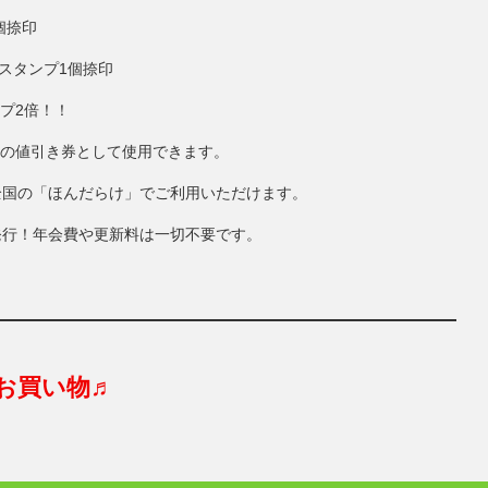
個捺印
にスタンプ1個捺印
ンプ2倍！！
円分の値引き券として使用できます。
全国の「ほんだらけ」でご利用いただけます。
発行！年会費や更新料は一切不要です。
お買い物♬