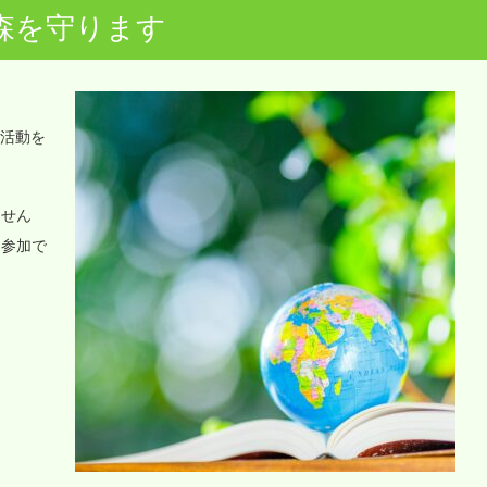
森を守ります
o活動を
ません
に参加で