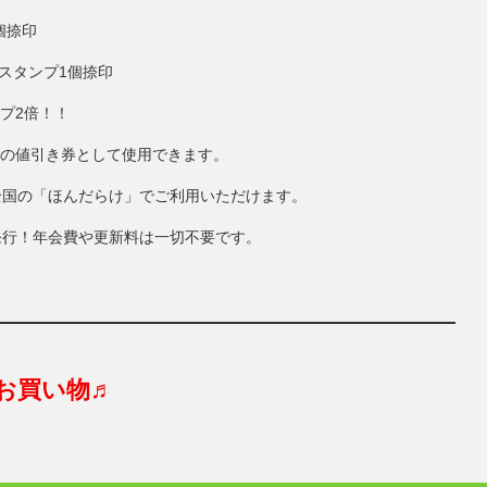
個捺印
にスタンプ1個捺印
ンプ2倍！！
円分の値引き券として使用できます。
全国の「ほんだらけ」でご利用いただけます。
発行！年会費や更新料は一切不要です。
お買い物♬