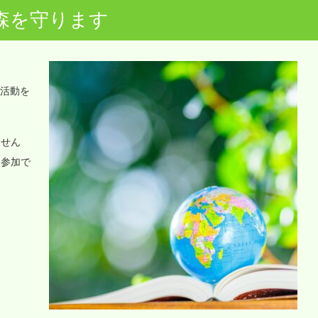
森を守ります
o活動を
ません
に参加で